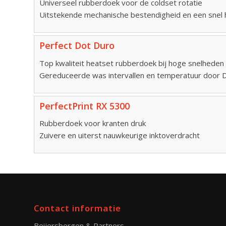
Universeel rubberdoek voor de coldset rotatie
Uitstekende mechanische bestendigheid en een snel 
Perfect Dot Duro
Top kwaliteit heatset rubberdoek bij hoge snelheden
Gereduceerde was intervallen en temperatuur door D
PerfectPrint RX 5300
Rubberdoek voor kranten druk
Zuivere en uiterst nauwkeurige inktoverdracht
Contact informatie
Beijersbergen & Partners