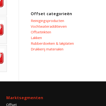
Offset categorieën
Reinigingsproducten
Vochtwateradditieven
Offsetinkten
Lakken
Rubberdoeken & lakplaten
Drukkerij materialen
Marktsegmenten
Offset